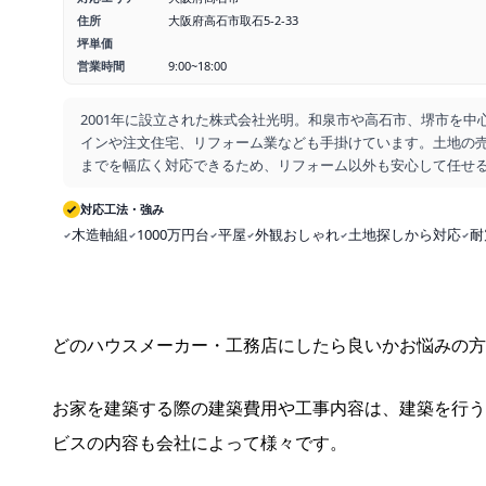
住所
大阪府高石市取石5-2-33
坪単価
営業時間
9:00~18:00
2001年に設立された株式会社光明。和泉市や高石市、堺市を中
インや注文住宅、リフォーム業なども手掛けています。土地の
までを幅広く対応できるため、リフォーム以外も安心して任せ
地元に密着した企業で「人と人のつながりを大切に、地域に寄
ッ
対応工法・強み
...
木造軸組
1000万円台
平屋
外観おしゃれ
土地探しから対応
耐
どのハウスメーカー・工務店にしたら良いかお悩みの方
お家を建築する際の建築費用や工事内容は、建築を行う
ビスの内容も会社によって様々です。