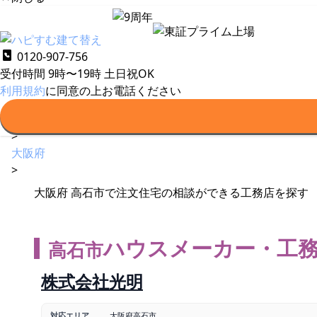
0120-907-756
建て替えの基礎知識
ハウスメーカー・工務店一覧
受付時間 9時〜19時
土日祝OK
建て替え
利用規約
に同意の上お電話ください
>
ハウスメーカー・工務店一覧
>
大阪府
>
大阪府 高石市で注文住宅の相談ができる工務店を探す
ハウスメーカー・工
高石市
株式会社光明
対応エリア
大阪府高石市