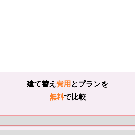
建て替え
費用
とプランを
無料
で比較