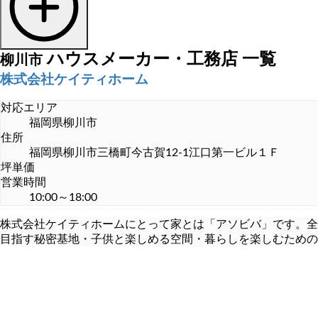
平屋住宅 (9)
注文住宅見積もり (3)
ハウスメーカー・工務店
一覧
柳川市
株式会社ケイティホーム
耐震・免震・制震住宅 (3)
輸入住宅 (2)
対応エリア
福岡県柳川市
高気密・高断熱住宅 (9)
住所
福岡県柳川市三橋町今古賀12-1江口第一ビル１Ｆ
土地購入
坪単価
営業時間
10:00～18:00
土地購入 (21)
株式会社ケイティホームにとって家とは「アソビバ」です。全
目指す秘密基地・子供と楽しめる空間・暮らしを楽しむための