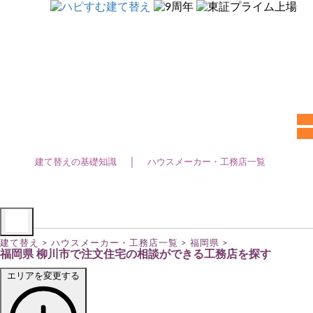
建て替えTOP
建て替えの基礎知識
ハウスメーカー・工務店一覧
建て替え
無
建て替えの基礎知識 (39)
建て替えの基礎知識
ハウスメーカー・工務店一覧
建て替え費用 (22)
注文住宅
3階建て住宅 (10)
建て替え
>
ハウスメーカー・工務店一覧
>
福岡県
>
福岡県 柳川市で注文住宅の相談ができる工務店を探す
ZEH住宅 (2)
エリアを変更する
ローコスト住宅 (13)
二世帯住宅 (12)