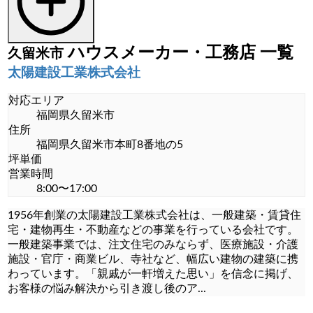
平屋住宅 (9)
注文住宅見積もり (3)
ハウスメーカー・工務店
一覧
久留米市
耐震・免震・制震住宅 (3)
太陽建設工業株式会社
輸入住宅 (2)
対応エリア
福岡県久留米市
高気密・高断熱住宅 (9)
住所
福岡県久留米市本町8番地の5
土地購入
坪単価
営業時間
土地購入 (21)
8:00〜17:00
1956年創業の太陽建設工業株式会社は、一般建築・賃貸住
宅・建物再生・不動産などの事業を行っている会社です。
一般建築事業では、注文住宅のみならず、医療施設・介護
施設・官庁・商業ビル、寺社など、幅広い建物の建築に携
わっています。「親戚が一軒増えた思い」を信念に掲げ、
お客様の悩み解決から引き渡し後のア
...