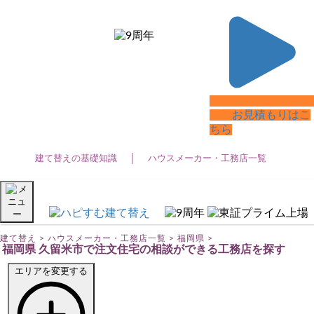
建て替えTOP
建て替えの基礎知識
ハウスメーカー・工務店一覧
建て替え
無料
お見積もりはこ
ちら
建て替えの基礎知識 (39)
建て替えの基礎知識
ハウスメーカー・工務店一覧
建て替え費用 (22)
注文住宅
3階建て住宅 (10)
建て替え
>
ハウスメーカー・工務店一覧
>
福岡県
>
福岡県 久留米市で注文住宅の相談ができる工務店を探す
ZEH住宅 (2)
エリアを変更する
ローコスト住宅 (13)
二世帯住宅 (12)