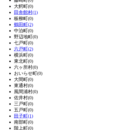
藤崎町
(0)
大鰐町
(0)
田舎館村
(1)
板柳町
(0)
鶴田町
(2)
中泊町
(0)
野辺地町
(0)
七戸町
(0)
六戸町
(2)
横浜町
(0)
東北町
(0)
六ヶ所村
(0)
おいらせ町
(0)
大間町
(0)
東通村
(0)
風間浦村
(0)
佐井村
(0)
三戸町
(0)
五戸町
(0)
田子町
(1)
南部町
(0)
階上町
(0)