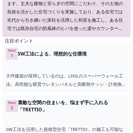
ます。丈夫な建物と安らぎの空間にこだわり、その土地の
気候を活かした住宅づくりを実施しており、ある住宅では
先代から引き継いだ床柱を活用した和室を施工し、ある住
宅では既存自宅の防風林のヒバを使った梁やカウンター扉
を作成。「一棟一棟を大切に」というコンセプトの通り
注目ポイント
に、住む人の願いに寄り添った家を提供しています。家づ
Point
くりのことや資金計画について学べ、施主の方へのインタ
SW工法による、理想的な住環境
1
ビューもある家づくり教室も定期的に開催。「安心して快
適にいつまでも暮らせる住宅を」との想いを基に、責任の
大坪建築が採用しているのは、LIXILのスーパーウォール工
ある家づくりをおこなっています。
法。高性能な硬質ウレタンパネルと高断熱サッシ・計画換気
システムを使用した住宅は、保温性に優れ、四季に左右され
ず一年中快適な室内環境が実現します。また、高断熱・高気
素敵な空間の住まいを、悩まず手に入れる
Point
2
密なSW工法は、遮音性や耐震性、省エネ性能も優れていま
「TRETTIO」
す。
SW工法を活用した規格型住宅「TRETTIO」の施工も可能な