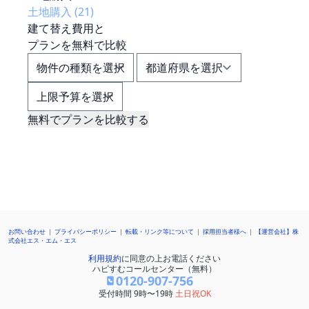
土地購入 (21)
建て替え
費用
と
プランを
無料
で比較
無料でプランを比較する
無料
で
建て替え
の
一括見積もりをする
お問い合わせ
プライバシーポリシー
転載・リンク等について
採用担当者様へ
【運営会社】株
式会社エス・エム・エス
利用規約
に同意の上お電話ください
ハピすむコールセンター（無料）
0120-907-756
受付時間 9時〜19時
土日祝OK