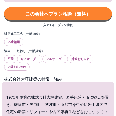
す。丈夫な建物と安らぎの空間にこだわり、その土地の気候
を活かした住宅づくりを実施しており、ある住宅では先代か
この会社へプラン相談（無料）
ら引き継いだ床柱を活用した和室を施工し、ある住宅では既
存自宅の防風林のヒバを使った梁やカウンター扉を作成。
入力1分！プラン比較
「一棟一棟を大切に」というコンセプトの通りに、住む人の
願いに寄り添った家を提供しています。家づくりのことや資
対応施工工法（一部抜粋）
金計画について学べ、施主の方へのインタビューもある家づ
木造軸組
くり教室も定期的に開催。「安心して快適にいつまでも暮ら
強み・こだわり（一部抜粋）
せる住宅を」との想いを基に、責任のある家づくりをおこな
っています。
平屋
セミオーダー
フルオーダー
外観おしゃれ
内装おしゃれ
株式会社大坪建築の特徴・強み
1975年創業の株式会社大坪建築。岩手県盛岡市に拠点を置
き、盛岡市・矢巾町・紫波町・滝沢市を中心に岩手県内で
住宅の新築・リフォームや古民家再生などをおこなってい