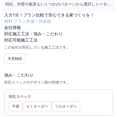
同社。外壁や家具もいくつかのパターンから選択しトータル
コーディネートされているため、家具選びにも時間がかかり
入力
1分！
プラン比較で安心できる家づくりを！
ません。あまり悩まずスムーズにマイホームを手に入れたい
無料
プラン作成一括依頼
という方でも、素敵な住宅を手にすることができるこの規格
会社情報
型住宅です。
対応施工工法・強み・こだわり
対応可能施工工法
この会社が対応している施工工法です。
木造軸組
強み・こだわり
対応スペックやデザイン面の特徴です。
対応スペック
平屋
セミオーダー
フルオーダー