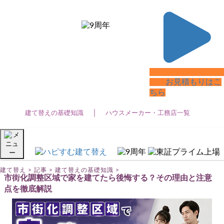
建て替えTOP
建て替えの基礎知識
ハウスメーカー・工務店一覧
建て替え
無料
お見積もりはこ
ちら
建て替えの基礎知識 (39)
建て替えの基礎知識
ハウスメーカー・工務店一覧
建て替え費用 (22)
注文住宅
3階建て住宅 (10)
建て替え
>
記事
>
建て替えの基礎知識
>
市街化調整区域で家を建てたら後悔する？その理由と注意
ZEH住宅 (2)
点を徹底解説
ローコスト住宅 (13)
二世帯住宅 (12)