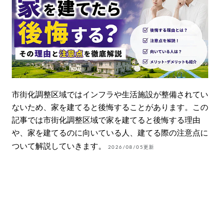
平屋住宅 (9)
注文住宅見積もり (3)
耐震・免震・制震住宅 (3)
輸入住宅 (2)
高気密・高断熱住宅 (9)
市街化調整区域ではインフラや生活施設が整備されてい
ないため、家を建てると後悔することがあります。この
土地購入
記事では市街化調整区域で家を建てると後悔する理由
土地購入 (21)
や、家を建てるのに向いている人、建てる際の注意点に
ついて解説していきます。
2026/08/05更新