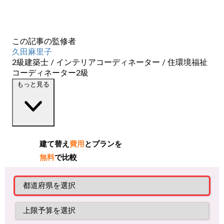
この記事の監修者
久田麻里子
2級建築士 / インテリアコーディネーター / 住環境福祉
コーディネーター2級
閉じる
もっと見る
建て替え
費用
とプランを
無料
で比較