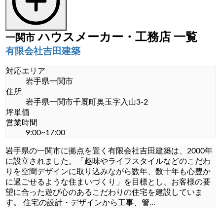
平屋住宅 (9)
注文住宅見積もり (3)
ハウスメーカー・工務店
一覧
一関市
耐震・免震・制震住宅 (3)
有限会社吉田建築
輸入住宅 (2)
対応エリア
岩手県一関市
高気密・高断熱住宅 (9)
住所
岩手県一関市千厩町奥玉字入山3-2
土地購入
坪単価
営業時間
土地購入 (21)
9:00~17:00
岩手県の一関市に拠点を置く有限会社吉田建築は、2000年
に設立されました。「趣味やライフスタイルなどのこだわ
りを空間デザインに取り込みながら数年、数十年も心豊か
に過ごせるような住まいづくり」を目標とし、お客様の要
望に合った遊び心のあるこだわりの住宅を建設していま
す。 住宅の設計・デザインから工事、管
...